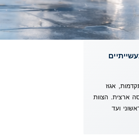
עשייתיים
ג מתקדמות, אגוז
סה ארצית. הצוות
שוני ועד