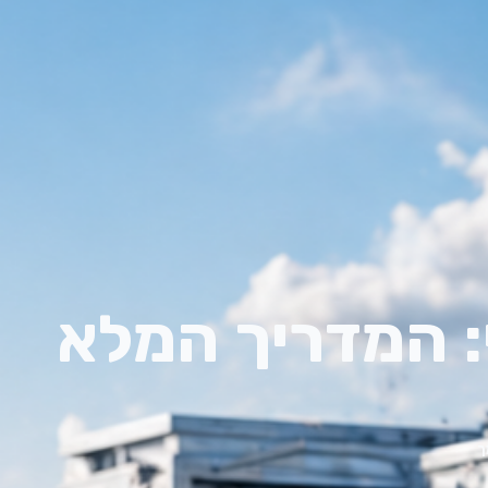
י: המדריך המלא
ך