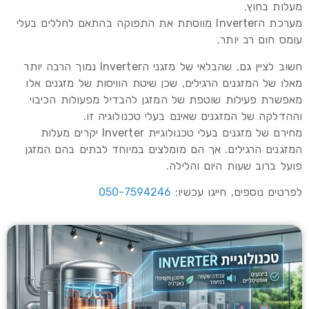
מעלות בחוץ.
מערכת הInverter מווסתת את התפוקה בהתאם לחללים בעלי
עומס חום רב יותר.
חשוב לציין גם, שהבלאי של מזגני הInverter נמוך הרבה יותר
מאלו של המזגנים הרגילים, שכן שיטת הוויסות של מזגנים אלו
מאפשרת פעילות שוטפת של המזגן להבדיל מפעולות הכיבוי
וההדלקה של המזגנים שאינם בעלי טכנולוגיה זו.
מחירם של מזגנים בעלי טכנולוגיית Inverter יקרים מעלות
המזגנים הרגילים. אך הם מומלצים במיוחד לבתים בהם המזגן
פועל ברוב שעות היום והלילה.
לפרטים נוספים, חייגו עכשיו:
050-7594246