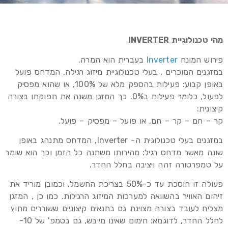
מהי טכנולוגיית INVERTER
פירוש המונח
Inverter
בעברית הוא המרה.
במזגנים המוכרים , בעלי טכנולוגיית מיזוג רגילה, המדחס פועל
באופן קבוע: פעילות בהספק מלא של 100%, או שהוא מפסיק
לפעול, כלומר פעילות ב0%. כך המזגן משנה את תפוקתו בצורה
קיצונית:
קר – חם – קר – חם, או פועל – מפסיק – פועל.
במזגנים בעלי טכנולוגית ה- Inverter, המדחס מתנהג באופן
שונה מאשר מדחס רגיל: מהירותו משתנה כל הזמן וכך הוא שומר
על טמפרטורה זהה ויציבה בחלל החדר.
פעולה זו חוסכת עד כ-50% בצריכת החשמל, וכמובן מוריד את
זיהום האוויר בהשוואה למערכות המיזוג הרגילות. כמו כן , המזגן
מצליח לעובד בצורה מצוינת גם בתנאים קיצוניים ששוררים מחוץ
לחלל החדר, לדוגמא: חימום שאינו מייבש, גם בטמפ' של 10-