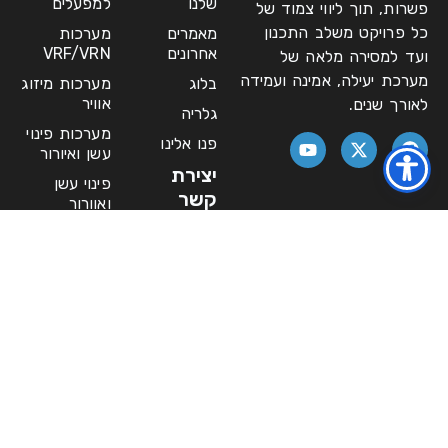
שלנו
למפעלים
פשרות, תוך ליווי צמוד של
כל פרויקט משלב התכנון
מאמרים
מערכות
אחרונים
VRF/VRN
ועד למסירה מלאה של
מערכת יעילה, אמינה ועמידה
בלוג
מערכות מיזוג
אוויר
לאורך שנים.
גלריה
מערכות פינוי
פנו אלינו
עשן ואיורור
יצירת
פינוי עשן
קשר
ואוורור
צ'ילרים
asaf@daniegoz.co.il
ומערכות מים
03-955-
שירות למערכות
9727
מיזוג
במפעלים/מוסדות
ראשון -
חמישי
שרות שנתי
למערכות
18:00 -
מיזוג מרכזיות
8:00
תעלות מיזוג
אברהם
אוויר