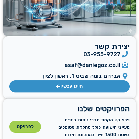
יצירת קשר
03-955-9727
asaf@daniegoz.co.il
אברהם בומה שביט 1, ראשון לציון
חייגו עכשיו
הפרויקטים שלנו
פרוייקט הקמת חדרי ניתוח ביה״ח
לפרויקט
מעייני הישועה כולל מחלקת מטופלים
בשטח 1500 מ״ר במתכונת חירום