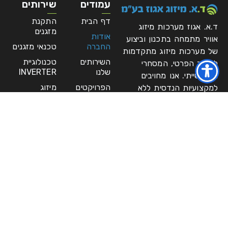
עמודים
שירותים
דף הבית
התקנת
ד.א. אגוז מערכות מיזוג
מזגנים
אודות
אוויר מתמחה בתכנון וביצוע
החברה
טכנאי מזגנים
של מערכות מיזוג מתקדמות
השירותים
טכנולוגיית
למגזר הפרטי, המסחרי
שלנו
INVERTER
והתעשייתי. אנו מחויבים
הפרויקטים
מיזוג
למקצועיות הנדסית ללא
שלנו
למפעלים
פשרות, תוך ליווי צמוד של
כל פרויקט משלב התכנון
מאמרים
מערכות
אחרונים
VRF/VRN
ועד למסירה מלאה של
מערכת יעילה, אמינה ועמידה
בלוג
מערכות מיזוג
אוויר
לאורך שנים.
גלריה
מערכות פינוי
פנו אלינו
עשן ואיורור
יצירת
פינוי עשן
קשר
ואוורור
צ'ילרים
asaf@daniegoz.co.il
ומערכות מים