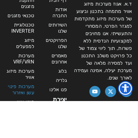
דף הבית
התקנת
ד.א. אגוז מערכות מיזוג
מזגנים
אודות
אוויר מתמחה בתכנון וביצוע
החברה
טכנאי מזגנים
של מערכות מיזוג מתקדמות
השירותים
טכנולוגיית
למגזר הפרטי, המסחרי
שלנו
INVERTER
והתעשייתי. אנו מחויבים
הפרויקטים
מיזוג
למקצועיות הנדסית ללא
שלנו
למפעלים
פשרות, תוך ליווי צמוד של
כל פרויקט משלב התכנון
מאמרים
מערכות
אחרונים
VRF/VRN
ועד למסירה מלאה של
מערכת יעילה, אמינה ועמידה
בלוג
מערכות מיזוג
אוויר
לאורך שנים.
גלריה
מערכות פינוי
פנו אלינו
עשן ואיורור
יצירת
פינוי עשן
קשר
ואוורור
צ'ילרים
asaf@daniegoz.co.il
ומערכות מים
03-955-
שירות למערכות
9727