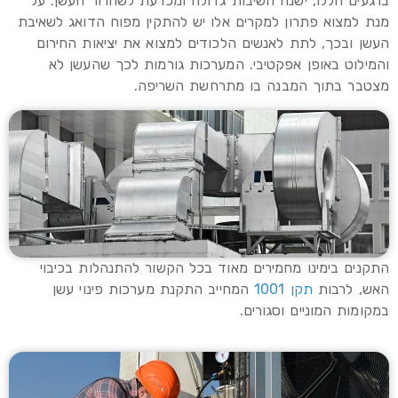
ברגעים הללו, ישנה חשיבות גדולה ומכרעת לשחרור העשן. על
מנת למצוא פתרון למקרים אלו יש להתקין מפוח הדואג לשאיבת
העשן ובכך, לתת לאנשים הלכודים למצוא את יציאות החירום
והמילוט באופן אפקטיבי. המערכות גורמות לכך שהעשן לא
מצטבר בתוך המבנה בו מתרחשת השריפה.
התקנים בימינו מחמירים מאוד בכל הקשור להתנהלות בכיבוי
האש, לרבות
תקן 1001
המחייב התקנת מערכות פינוי עשן
במקומות המוניים וסגורים.