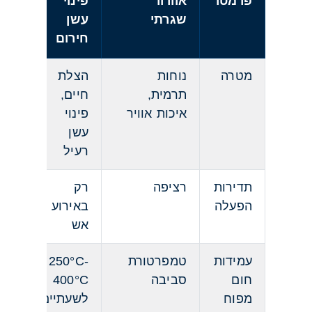
פרמטר
אוורור
פינוי
שגרתי
עשן
חירום
מטרה
נוחות
הצלת
תרמית,
חיים,
איכות אוויר
פינוי
עשן
רעיל
תדירות
רציפה
רק
הפעלה
באירוע
אש
עמידות
טמפרטורת
250°C-
חום
סביבה
400°C
מפוח
לשעתיים