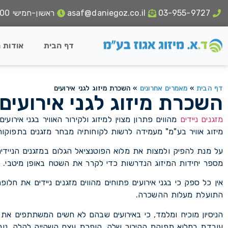
03-955-9727
asaf@daniegoz.co.il
ראשון-חמישי 18:00 - 8:00
דף הבית
אודות 
דף הבית
»
מאמרים אחרונים
»
השכרת מיזוג לגני אירועים
השכרת מיזוג לגני אירועים
מזגנים ניידים
מהווים פתרון מצוין למיזוג ולקירור האוויר בגני אירוע
מיזוג אוויר בע"מ" מעמידה לרשות לקוחותיה מבחר מזגנים בתפוקו
על מנת להפיק ולמצות את מלוא הפוטנציאל הגלום במזגנים הניידי
מספר יחידות המיזוג הנדרשות כדי לקרר את השטח באופן מיטבי.
אין כל ספק כי בגני אירועים פתוחים מהווים מזגנים ניידים את חל
התועלת מעלות ההשכרה.
הניסיון מוכיח ומלמד, כי באירועים שבהם לא חשים המשתתפים את
עובדת במלוא תפוקת הקירור שלה, הופכת עצם השהייה לקלה, נוחה ו