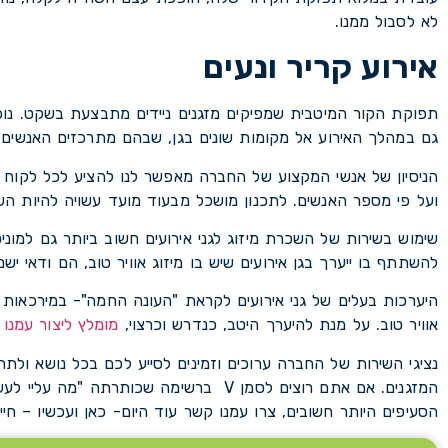
לא לסבול ממנו.
אירוע קריר ונעים
תפוקת הקור המיטבית שמפיקים מזגנים ניידים מתבצעת בשקט. נוכח
גם במהלך האירוע אל מקומות שונים בגן, שבהם מתרכזים האנשים.
הניסיון של אנשי המקצוע של החברה מאפשר לנו להציע לכל לקוח 
ועל פי מספר האנשים. לתכנון מושכל מבעוד מועד עשויה להיות ה
שימוש בשירות של השכרת מיזוג לגני אירועים חשוב ביותר גם למוניט
להשתתף בו ייערך בגן אירועים שיש בו מיזוג אוויר טוב, הם ודאי ישמח
היערכות בעלים של גני אירועים לקראת "העונה החמה"- במירכאות וב
אוויר טוב. על מנת להיערך היטב, כנדרש וכרצוי,
מומלץ ליצור עמנו
נציגי השירות של החברה ערוכים וזמינים לסייע לכם בכל נושא ו
המזגנים. אם אתם רוצים לסמן V ברשימה שכו
הסעיפים היותר חשובים, צרו עמנו קשר עוד היום- כאן ועכשיו – חיי