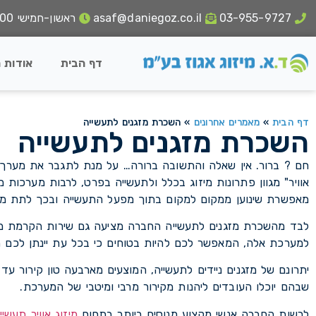
03-955-9727
asaf@daniegoz.co.il
ראשון-חמישי 18:00 - 8:00
דף הבית
אודות 
דף הבית
»
מאמרים אחרונים
»
השכרת מזגנים לתעשייה
השכרת מזגנים לתעשייה
חם ? ברור. אין שאלה והתשובה ברורה… על מנת לתגבר את מערך מי
אוויר" מגוון פתרונות מיזוג בכלל ולתעשייה בפרט, לרבות מערכות מי
מאפשרת שינוען ממקום למקום בתוך מפעל התעשייה ובכך לתת מענ
לבד מהשכרת מזגנים לתעשייה החברה מציעה גם שירות הקרמת מער
למערכת אלה, המאפשר לכם להיות בטוחים כי בכל עת יינתן לכם 
שבהם יוכלו העובדים ליהנות מקירור מרבי ומיטבי של המערכת.
לרשות החברה אנשי מקצוע מנוסים ביותר בתחום
מיזוג אוויר תעשיי