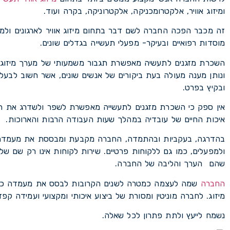
ומיזוג אוויר, אלקטרומכניקה, אלקטרוניקה, בקרה ועוד.
זה מכבר הפכה החברה לשם דבר בתחום מיזוג אוויר לארגונים ולמו
מוסדות רפואיים ובעיקר- מפעלי תעשייה בגדלים שונים.
השכרת מזגנים לתעשיה מאפשרת תגבור משמעותי של מערך מיזוג הא
ונותן מענה מעולה בעת ביקורים של אנשים שונים, אשר חשוב לבעל
ובקיץ בפרט.
אין ספק כי השכרת מזגנים לתעשייה מאפשרת לשפר ולשדרג את ת
איכות החיים של עובדיה במהלך שעות העבודה הרבות והארוכות.
בהדרגה, בעקביות ובהתמדה, החברה מקבעת ומבססת את מעמדה כח
ולמפעלים, כמו גם ללקוחות פרטיים. שירות לקוחות אינו רק שם ש
שהם הערך והליבה של החברה.
החברה
שמה לעצמה כמטרה לשנים הקרובות לבסס את מעמדה כחבר
מיזוג. לחברה מוניטין ומסורת של ביצוע איכותי ומקצועי ועמידה קפד
נשמח לייעץ ולתת פתרון לכל שאלה.