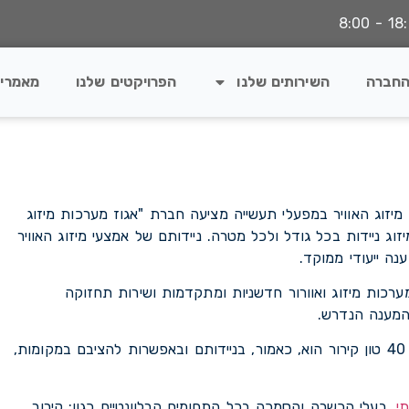
החברה
השירותים שלנו
הפרויקטים שלנו
מאמרי
זוג האוויר במפעלי תעשייה מציעה חברת "אגוז מערכות מיזוג
זוג ניידות בכל גודל ולכל מטרה. ניידותם של אמצעי מיזוג האוויר
ה ייעודי ממוקד.
כות מיזוג ואוורור חדשניות ומתקדמות ושירות תחזוקה
המענה הנדרש.
יתרונם של מזגנים ניידים לתעשייה, המוצעים מארבעה טון קירור עד 40 טון קירור הוא, כאמור, בניידותם ובאפשרות להציבם במקומות,
תי
, בעלי הכשרה והסמכה בכל התחומים הרלוונטיים כגון: קירור