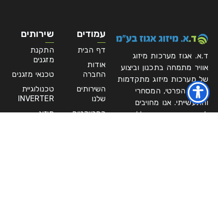
עמודים
שירותים
דף הבית
התקנת
ד.א. אגוז מערכות מיזוג
מזגנים
אודות
אוויר מתמחה בתכנון וביצוע
החברה
טכנאי מזגנים
של מערכות מיזוג מתקדמות
השירותים
טכנולוגיית
למגזר הפרטי, המסחרי
שלנו
INVERTER
והתעשייתי. אנו מחויבים
הפרויקטים
מיזוג
למקצועיות הנדסית ללא
שלנו
למפעלים
פשרות, תוך ליווי צמוד של
כל פרויקט משלב התכנון
מאמרים
מערכות
אחרונים
VRF/VRN
ועד למסירה מלאה של
מערכת יעילה, אמינה ועמידה
בלוג
מערכות מיזוג
אוויר
לאורך שנים.
גלריה
מערכות פינוי
פנו אלינו
עשן ואיורור
יצירת
פינוי עשן