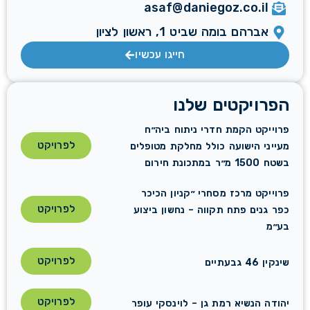
asaf@daniegoz.co.il
אברהם בומה שביט 1, ראשון לציון
חייגו עכשיו
הפרויקטים שלנו
פרוייקט הקמת חדרי ניתוח ביה״ח
לפרויקט
מעייני הישועה כולל מחלקת מטופלים
בשטח 1500 מ״ר במתכונת חירום
פרוייקט מרכז מסחרי ״קניון הכיכר
לפרויקט
כפר גנים פתח תקווה – נחשון ביצוע
בע״מ
לפרויקט
שינקין 46 גבעתיים
לפרויקט
יהודה הנשיא רמת גן – לוינסקי עופר