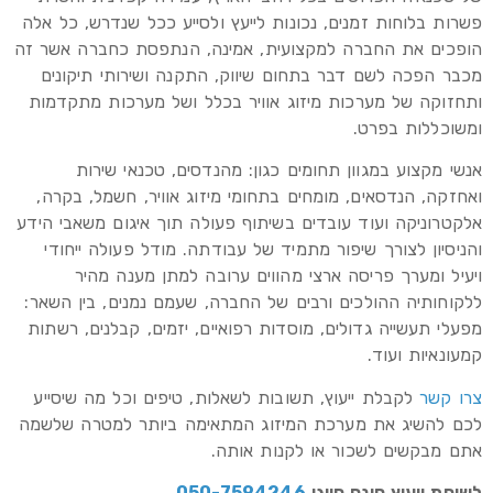
פשרות בלוחות זמנים, נכונות לייעץ ולסייע ככל שנדרש, כל אלה
הופכים את החברה למקצועית, אמינה, הנתפסת כחברה אשר זה
מכבר הפכה לשם דבר בתחום שיווק, התקנה ושירותי תיקונים
ותחזוקה של מערכות מיזוג אוויר בכלל ושל מערכות מתקדמות
ומשוכללות בפרט.
אנשי מקצוע במגוון תחומים כגון: מהנדסים, טכנאי שירות
ואחזקה, הנדסאים, מומחים בתחומי מיזוג אוויר, חשמל, בקרה,
אלקטרוניקה ועוד עובדים בשיתוף פעולה תוך איגום משאבי הידע
והניסיון לצורך שיפור מתמיד של עבודתה. מודל פעולה ייחודי
ויעיל ומערך פריסה ארצי מהווים ערובה למתן מענה מהיר
ללקוחותיה ההולכים ורבים של החברה, שעמם נמנים, בין השאר:
מפעלי תעשייה גדולים, מוסדות רפואיים, יזמים, קבלנים, רשתות
קמעונאיות ועוד.
צרו קשר
לקבלת ייעוץ, תשובות לשאלות, טיפים וכל מה שיסייע
לכם להשיג את מערכת המיזוג המתאימה ביותר למטרה שלשמה
אתם מבקשים לשכור או לקנות אותה.
לשיחת ייעוץ חינם חייגו
050-7594246