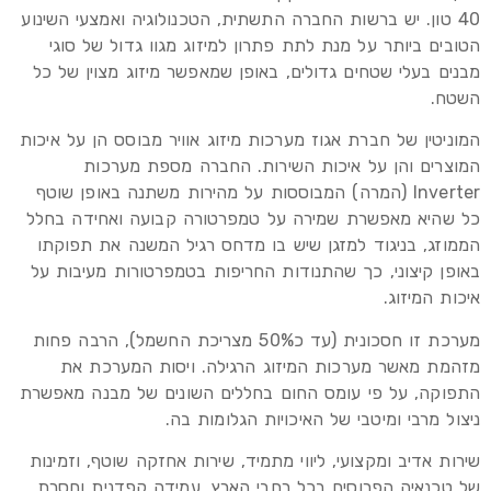
40 טון. יש ברשות החברה התשתית, הטכנולוגיה ואמצעי השינוע
הטובים ביותר על מנת לתת פתרון למיזוג מגוו גדול של סוגי
מבנים בעלי שטחים גדולים, באופן שמאפשר מיזוג מצוין של כל
השטח.
המוניטין של חברת אגוז מערכות מיזוג אוויר מבוסס הן על איכות
המוצרים והן על איכות השירות. החברה מספת מערכות
Inverter (המרה) המבוססות על מהירות משתנה באופן שוטף
כל שהיא מאפשרת שמירה על טמפרטורה קבועה ואחידה בחלל
הממוזג, בניגוד למזגן שיש בו מדחס רגיל המשנה את תפוקתו
באופן קיצוני, כך שהתנודות החריפות בטמפרטורות מעיבות על
איכות המיזוג.
מערכת זו חסכונית (עד כ50% מצריכת החשמל), הרבה פחות
מזהמת מאשר מערכות המיזוג הרגילה. ויסות המערכת את
התפוקה, על פי עומס החום בחללים השונים של מבנה מאפשרת
ניצול מרבי ומיטבי של האיכויות הגלומות בה.
שירות אדיב ומקצועי, ליווי מתמיד, שירות אחזקה שוטף, וזמינות
של טכנאיה הפרוסים בכל רחבי הארץ, עמידה קפדנית וחסרת