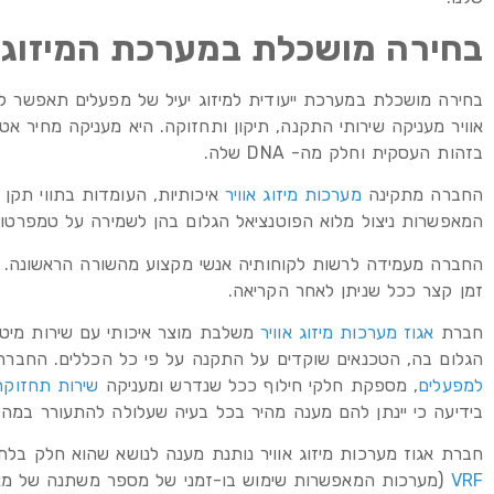
בחירה מושכלת במערכת המיזוג 
בחירה מושכלת במערכת ייעודית למיזוג יעיל של מפעלים תאפשר למ
אוויר מעניקה שירותי התקנה, תיקון ותחזוקה. היא מעניקה מחיר אטר
בזהות העסקית וחלק מה- DNA שלה.
החברה מתקינה
מערכות מיזוג אוויר
איכותיות, העומדות בתווי תקן 
המאפשרות ניצול מלוא הפוטנציאל הגלום בהן לשמירה על טמפרט
החברה מעמידה לרשות לקוחותיה אנשי מקצוע מהשורה הראשונה. מ
זמן קצר ככל שניתן לאחר הקריאה.
חברת
אגוז מערכות מיזוג אוויר
משלבת מוצר איכותי עם שירות מיטב
הגלום בה, הטכנאים שוקדים על התקנה על פי כל הכללים. החבר
למפעלים
, מספקת חלקי חילוף ככל שנדרש ומעניקה
שירות תחזוקה
בידיעה כי יינתן להם מענה מהיר בכל בעיה שעלולה להתעורר במהל
חברת אגוז מערכות מיזוג אוויר נותנת מענה לנושא שהוא חלק בלתי
VRF
(מערכות המאפשרות שימוש בו-זמני של מספר משתנה של מאיידים