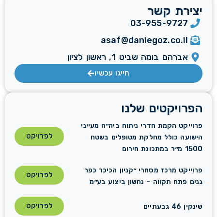
יצירת קשר
03-955-9727
asaf@daniegoz.co.il
אברהם בומה שביט 1, ראשון לציון
חייגו עכשיו
הפרויקטים שלנו
פרוייקט הקמת חדרי ניתוח ביה״ח מעייני
לפרויקט
הישועה כולל מחלקת מטופלים בשטח
1500 מ״ר במתכונת חירום
פרוייקט מרכז מסחרי ״קניון הכיכר כפר
לפרויקט
גנים פתח תקווה – נחשון ביצוע בע״מ
לפרויקט
שינקין 46 גבעתיים