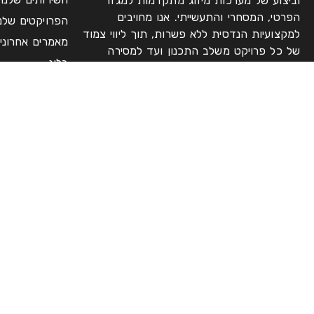
וביצוע של מערכות מיזוג מתקדמות למגזר
הפרטי, המסחרי והתעשייתי. אנו מחויבים
הפרויקטים שלנו
למקצועיות הנדסית ללא פשרות, תוך ליווי צמוד
מאמרים אחרוני
של כל פרויקט משלב התכנון ועד למסירה
בלוג
מלאה של מערכת יעילה, אמינה ועמידה לאורך
גלריה
שנים.
פנו אלינו
להישאר תמיד מעודכנים
© 2026 ד.א מיזוג אגוז בע"מ – קבלן מיזוג אוויר
הצהרת נגישות
אתר זה נבנה ע"י DigiMarket בניית א