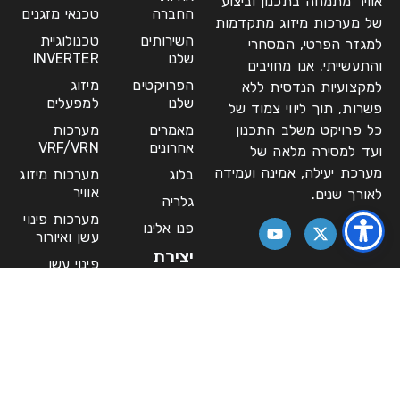
אוויר מתמחה בתכנון וביצוע
החברה
טכנאי מזגנים
של מערכות מיזוג מתקדמות
השירותים
טכנולוגיית
למגזר הפרטי, המסחרי
שלנו
INVERTER
והתעשייתי. אנו מחויבים
הפרויקטים
מיזוג
למקצועיות הנדסית ללא
שלנו
למפעלים
פשרות, תוך ליווי צמוד של
כל פרויקט משלב התכנון
מאמרים
מערכות
אחרונים
VRF/VRN
ועד למסירה מלאה של
מערכת יעילה, אמינה ועמידה
בלוג
מערכות מיזוג
אוויר
לאורך שנים.
גלריה
מערכות פינוי
פנו אלינו
עשן ואיורור
יצירת
פינוי עשן
קשר
ואוורור
צ'ילרים
asaf@daniegoz.co.il
ומערכות מים
03-955-
שירות למערכות
9727
מיזוג
במפעלים/מוסדות
ראשון -