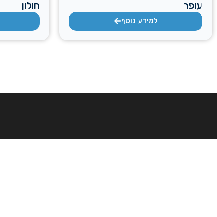
עופר
חולון
למידע נוסף
עמודים
דף הבית
אודות החברה
ד.א. אגוז מערכות מיזוג אוויר מתמחה בתכנון
השירותים שלנו
וביצוע של מערכות מיזוג מתקדמות למגזר
הפרטי, המסחרי והתעשייתי. אנו מחויבים
הפרויקטים שלנו
למקצועיות הנדסית ללא פשרות, תוך ליווי צמוד