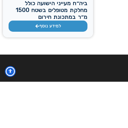
ביה״ח מעייני הישועה כולל
מחלקת מטופלים בשטח 1500
מ״ר במתכונת חירום
למידע נוסף
יצירת קשר
asaf@daniegoz.co.il
03-955-9727
ראשון - חמישי
18:00 - 8:00