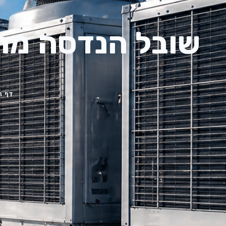
שובל הנדסה מרכ
דף ה