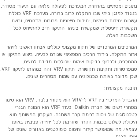
נתונים ומסתיים בהחזרת המערכת לפעולה מלאה עם תיעוד מסודר.
בניגוד למזגן ביתי שבו התקלה לרוב ברורה, מערכת VRF כוללת
עשרות יחידות פנימיות, יחידות חיצוניות מרובות מדחסים, ורשת
תקשורת דיגיטלית שמקשרת ביניהן. התיקון חייב להתייחס לכל
השכבות האלה.
המרכיבים המרכזיים של תיקון מקצועי כוללים אבחון ראשוני לזיהוי
אזור התקלה, בידוד הרכיב הספציפי שגורם לבעיה, ביצוע התיקון או
ההחלפה, ולבסוף בדיקות אימות שכוללות מדידת לחצים,
טמפרטורות ותקינות תקשורת. תיקון VRV זהה במהותו לתיקון VRF,
שכן מדובר באותה טכנולוגיה עם שמות מסחריים שונים.
תובנה מקצועית:
ההבדל המרכזי בין VRF ל-VRV הוא מינוחי בלבד. VRV הוא סימן
מסחרי רשום של חברת Daikin, בעוד VRF הוא המונח הגנרי
לטכנולוגיה של ויסות זרימת קרר משתנה. העיקרון המשותף הוא
היכולת לשלוט בכמות הקרר שזורמת לכל יחידה פנימית באופן
עצמאי, מה שמאפשר קירור וחימום סימולטניים באזורים שונים של
אותו מבנה.