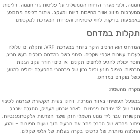
חממה, ולפי מערך הדיווח הממשלתי על פליטות גזי חממה, דליפות
ממערכות מיזוג אוויר מחייבות דיווח ומעקב. איתור דליפה מתבצע
באמצעות בדיקות לחץ שיטתיות והפרדת המערכת למקטעים.
תקלות במדחס
המדחס הוא הרכיב היקר ביותר במערכת VRF, ותקלה בו עלולה
לעלות עשרות אלפי שקלים. סימני כשל במדחס כוללים רעש חריג,
חוסר יכולת להגיע ללחצים תקינים, או כיבוי חוזר עקב הגנות
תרמיות. טיפול מונע וכיול נכון של פרמטרי ההפעלה יכולים למנוע
כשל מוקדם במדחס.
מקרה מהשטח:
במפעל תעשייתי באזור המרכז, זיהינו בעיית תקשורת שגרמה לכיבוי
חוזר של 12 יחידות פנימיות. לאחר אבחון מעמיק, התגלה שכבל
תקשורת עבר ליד מנוע חשמלי חזק שיצר הפרעות אלקטרומגנטיות.
ניתוב מחדש של הכבל פתר את הבעיה תוך שעות ספורות – ומנע
החלפה מיותרת של כרטיסי בקרה בעלות של אלפי שקלים.