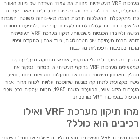
מערכות VRF תעשייתיות מהוות את עמוד השדרה של מיזוג האוויר
במפעלים, מרכזים לוגיסטיים ומבני משרדים גדולים. כאשר מערכת
כזו מתקלקלת, ההשלכות חורגות הרבה מאי-נוחות פשוטה. השבתה
של שעות בודדות עלולה לגרום לעצירת קווי ייצור, לפגיעה בסחורה
רגישה ולאובדן הכנסות משמעותי. תיקון מערכת VRF תעשייתית
דורש הבנה מעמיקה של הטכנולוגיה, ציוד אבחון מתקדם וניסיון
מוכח בסביבות תפעוליות מורכבות.
מדריך זה מיועד למנהלי מתקנים, אחראי תחזוקה ובעלי עסקים
שמפעילים מערכות VRF בהיקף תעשייתי או מסחרי. נסקור את
תהליך האבחון השיטתי, נזהה את התקלות הנפוצות ביותר, ונציג
גישה מקצועית לתחזוקה מונעת שחוסכת עלויות לטווח ארוך. אגוז
מערכות מיזוג אוויר, הפועלת משנת 1985, מלווה עסקים בכל שלבי
הטיפול במערכות VRF מורכבות.
מהו תיקון מערכת VRF ואילו
רכיבים הוא כולל?
תיקון מערכת VRF תעשייתית הוא תהליך רב-שלבי שמתחיל באיסוף