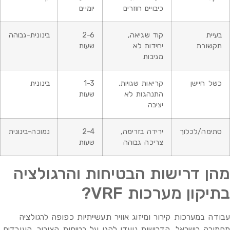
כיבויים חוזרים
יומיים
בעיית
קוד שגיאה,
2-6
בינונית-גבוהה
תקשורת
יחידות לא
שעות
מגיבות
כשל חיישן
קריאות שגויות,
1-3
בינונית
התנהגות לא
שעות
יציבה
סתימה/לכלוך
ירידה בזרימה,
2-4
נמוכה-בינונית
צריכה גבוהה
שעות
מהן דרישות הבטיחות והרגולציה
בתיקון מערכות VRF?
עבודה במערכות קירור ומיזוג אוויר תעשייתיות כפופה לרגולציה
מחמירה בישראל. הדרישות נועדו להגן על בטיחות הציבור, העובדים