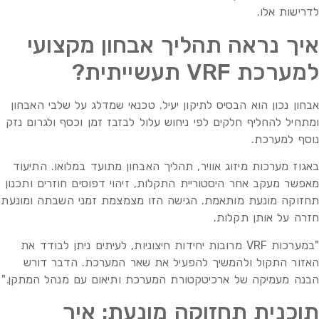
לדרישות אלו.
איך נראה תהליך אבחון מקצועי
למערכת VRF תעשייתית?
אבחון נכון הוא הבסיס לתיקון יעיל. טכנאי שמדלג על שלבי האבחון
ומתחיל להחליף חלקים לפי ניחוש עלול לבזבז זמן וכסף ולגרום נזק
נוסף למערכת.
באגוז מערכות מיזוג אוויר, תהליך האבחון מתועד במלואו. התיעוד
מאפשר מעקב אחר היסטוריית התקלות, זיהוי דפוסים חוזרים ותכנון
תחזוקה מונעת מותאמת. הגישה הזו מצמצמת זמני השבתה ומונעת
חזרה על אותן תקלות.
"במערכות VRF מרובות יחידות חיצוניות, לעיתים ניתן לבודד את
האזור התקול ולהמשיך להפעיל את שאר המערכת. הדבר דורש
הבנה מעמיקה של ארכיטקטורת המערכת ותיאום עם מנהל המתקן."
תוכנית תחזוקה מונעת: איך