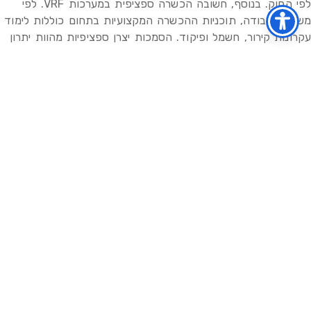
לפי החוק. בנוסף, חשובה הכשרה ספציפית במערכות VRF. לפי
משרד העבודה, תוכניות ההכשרה המקצועיות בתחום כוללות לימוד
עקרונות קירור, חשמל ופיקוד. הסמכות יצרן ספציפיות מהוות יתרון
נוסף.
ניסיון מוכח בסביבה תעשייתית
ההבדל בין תיקון מערכת ביתית למערכת תעשייתית הוא משמעותי.
מערכות תעשייתיות כוללות מאפייני הפעלה מורכבים, דרישות זמינות
גבוהות ואילוצים תפעוליים ייחודיים. ניסיון בעבודה עם מפעלים,
מרכזים לוגיסטיים או מבני משרדים גדולים הוא קריטי.
היתרון בעבודה עם קבלן בעל פריסה ארצית:
עסקים עם מספר אתרים או מתקנים גדולים נהנים מיתרונות
משמעותיים בעבודה עם קבלן שמסוגל לספק שירות אחיד בכל רחבי
הארץ. אגוז מערכות מיזוג אוויר מציעה ליווי מלא משלב התכנון ועד
המסירה, עם יכולת תגובה מהירה לקריאות שירות בכל מיקום. כאשר
אותו צוות מטפל בכל האתרים, נצבר ידע מצטבר שמזרז את
האבחון ומשפר את איכות התחזוקה.