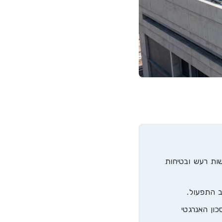
שות רעש ובטיחות
ויר ובחיסכון האנרגטי