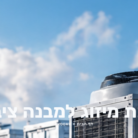
 מיזוג למבנה ציב
דף הבית
»
וואטסאפ חדש