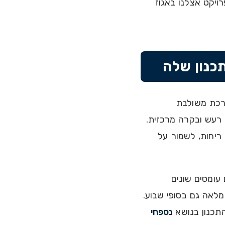
רויקט אצלנו באגוז
תכנון שלה
ערכת משולבת
ר רעש ובקרה מרכזית.
 טמפרטורה. במוסד ציבורי צריך גם לדלל CO2, לסלק ריחות, לשמור על
עומסים שונים
מלאה גם בסופי שבוע.
התכנון בנושא
נספחי