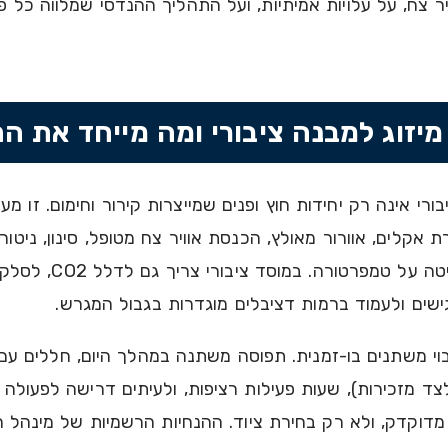
יר צח, על עלויות אמיתיות, ועל התהליך ההנדסי שמלווה כל פ
יזוג למבנה ציבורי ומה מייחד את ה
ורי אינה רק יחידות חוץ ופנים שמייצרות קירור וחימום. זו מ
אקלים, אוורור מאולץ, הכנסת אוויר צח מטופל, סינון, ניטו
במבנה מגורים די בשליטה על
שים ולעמוד ברמות דציבלים מוגדרות בגבול המגרש.
וי משתנים בו-זמנית. תפוסה משתנה במהלך היום, חללים עם 
צד מזכירות), שעות פעילות רציפות, ולעיתים דרישה לפעולה 
 מדוקדק, ולא רק בחירת ציוד. ההנחיות הרשמיות של מינהל 