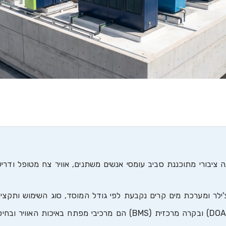
 ציבורי מתוכננת סביב עומסי אנשים משתנים, אוויר צח מטופל ודרי
אוויר צח מטופל (DOAS) ובקרה מרכזית (BMS) הם מרכיבי מפתח באיכות האו