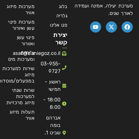
מערכת יעילה, אמינה ועמידה
בלוג
מערכות מיזוג
אוויר
לאורך שנים.
גלריה
מערכות פינוי
פנו אלינו
עשן ואיורור
יצירת
פינוי עשן
קשר
ואוורור
צ'ילרים
asaf@daniegoz.co.il
ומערכות מים
03-955-
שירות למערכות
9727
מיזוג
במפעלים/מוסדות
ראשון -
חמישי
שרות שנתי
למערכות
18:00 -
מיזוג מרכזיות
8:00
תעלות מיזוג
אברהם
אוויר
בומה
שביט 1,