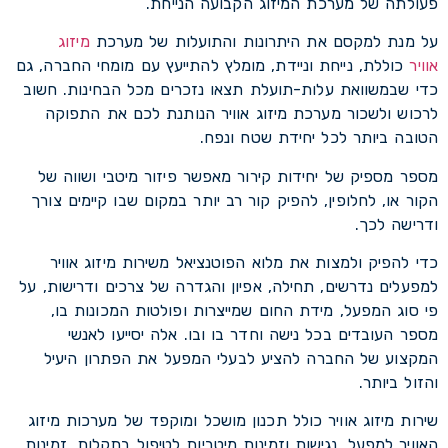
פעולתה של מערכת המיזוג הקבועה הנייחת.
על מנת למקסם את היתרונות והתועלות של מערכת
מיזוג
אוויר
כוללת, נייחת וניידת, מומלץ להתייעץ עם מומחי החברה, גם
כדי שבמשוואת עלות-תועלת תצאו נזכרים מכל הבחינות. חשוב
לרכוש ולשכור מערכת מיזוג אוויר הנותנת לכם את התפוקה
הטובה ביותר לכל יחידת שטח ונפח.
מספר מספיק של יחידות קירור מאפשר פיזור מיטבי ושווה של
הקור או, לחלופין, להפיק קור רב יותר במקום שבו קיימים צורך
ודרישה לכך.
כדי להפיק ולמצות את מלוא הפוטנציאל משירות מיזוג אוויר
למפעלים נדרשים, תחילה, אפיון והגדרה של צרכים ודרישות, על
פי סוג המפעל, מידת החום שמייצרות ופולטות המכונות בו,
מספר העובדים בכל נישה וחדר בו ובו. אלה יסייעו לאנשי
המקצוע של החברה להציע לבעלי המפעל את הפתרון היעיל
והזול ביותר.
שירות מיזוג אוויר כולל תכנון מושכל ומוקפד של מערכות מיזוג
האוויר למפעל, נגישות וזמינות מיטביות לטיפול בתקלות, זמינות