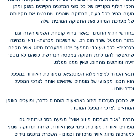
חלקי חילוף מקוריים של כל סוגי המזגנים הקיימים בשוק ומתן
מענה מהיר לכל בעיה, תחזוקה שוטפת שתבטיח את תקינותה
של מערכת המיזוג ואת התפוקה המרבית שלה.
בחודשי הקיץ החמים, כאשר בחוץ קופחת השמש העזה וגם
בתוך המפעל שורר חום רב, יש חשיבות מכרעת- ודאי מבחינה
כלכלית- לכך שעובדי המפעל ייהנו ממערכת מיזוג אוויר תקינה
שתאפשר להם לתת תפוקה במכסה הנדרשת כשהם לא נוטפי
זיעה ומותשים מהחום, שאין ממנו מפלט.
תנאי הכרחי למיצוי מלוא הפוטנציאל ממערכת האוורור במפעל
הוא תכנון מקצועי של מומחים שיתאימו אותה לצרכי המפעל
ולדרישותיו.
יש לתכנן מערכות מיזוג באמצעות מומחים לדבר, ופועלים באופן
המתאים לצרכי המפעל המוסד.
חברת "אגוז מערכות מיזוג אוויר" מציעה בסל שירותיה גם
מפוחים ואוורור, מערכות פינוי עשן ואוורור, שירות תחזוקה שנתי
למערכות מיזוג אוויר מרכזיות וכמובן- השכרת מזגנים ניידים